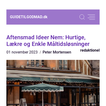
GUIDETILGODMAD.
dk
Aftensmad Ideer Nem: Hurtige,
Lækre og Enkle Måltidsløsninger
redaktionel
01 november 2023
Peter Mortensen