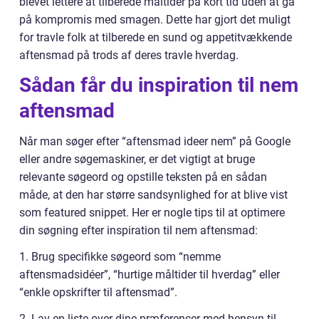
blevet lettere at tilberede måltider på kort tid uden at gå
på kompromis med smagen. Dette har gjort det muligt
for travle folk at tilberede en sund og appetitvækkende
aftensmad på trods af deres travle hverdag.
Sådan får du inspiration til nem
aftensmad
Når man søger efter “aftensmad ideer nem” på Google
eller andre søgemaskiner, er det vigtigt at bruge
relevante søgeord og opstille teksten på en sådan
måde, at den har større sandsynlighed for at blive vist
som featured snippet. Her er nogle tips til at optimere
din søgning efter inspiration til nem aftensmad:
1. Brug specifikke søgeord som “nemme
aftensmadsidéer”, “hurtige måltider til hverdag” eller
“enkle opskrifter til aftensmad”.
2. Lav en liste over dine præferencer med hensyn til