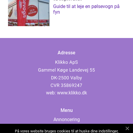
Guide til at leje en pølsevogn på
fyn
Adresse
web:
www.klikko.dk
Menu
Annoncering
Om os
På vores website bruges cookies til at huske dine indstillinger,