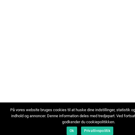
På vores website bruges cookies til at huske dine indstillinger, statistik o
indhold og annoncer. Denne information deles med tredjepart. Ved fortsa
godkender du cookiepolitikken.
Ok
Privatlivspolitik