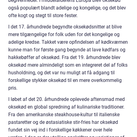
begivenheder. I middelalderens Europa blev oksekød
også populært blandt adelige og kongelige, og det blev
ofte kogt og stegt til store fester.
I det 17. århundrede begyndte oksekødsnitter at blive
mere tilgængelige for folk uden for det kongelige og
adelige kredse. Takket være opfindelsen af kødkværnen
kunne man for første gang begynde at lave kødfars og
hakkebøffer af oksekød. Fra det 19. århundrede blev
oksekød mere almindeligt som en integreret del af folks
husholdning, og det var nu muligt at få adgang til
forskellige stykker oksekød til en mere overkommelig
pris.
I løbet af det 20. århundrede oplevede aftensmad med
oksekød en global spredning af kulinariske traditioner.
Fra den amerikanske steakhouse-kultur til italienske
pastaretter og de østasiatiske stir-fries har oksekød
fundet sin vej ind i forskellige køkkener over hele