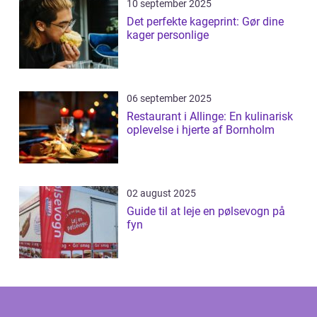
10 september 2025
Det perfekte kageprint: Gør dine
kager personlige
06 september 2025
Restaurant i Allinge: En kulinarisk
oplevelse i hjerte af Bornholm
02 august 2025
Guide til at leje en pølsevogn på
fyn