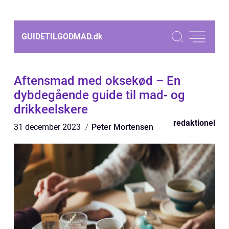
GUIDETILGODMAD.
dk
Aftensmad med oksekød – En
dybdegående guide til mad- og
drikkeelskere
redaktionel
31 december 2023
Peter Mortensen