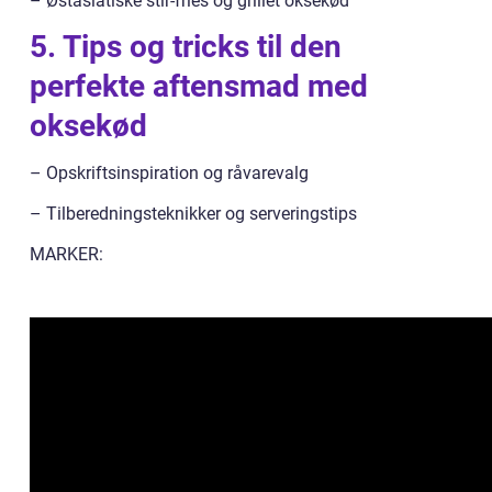
– Østasiatiske stir-fries og grillet oksekød
5. Tips og tricks til den
perfekte aftensmad med
oksekød
– Opskriftsinspiration og råvarevalg
– Tilberedningsteknikker og serveringstips
MARKER: