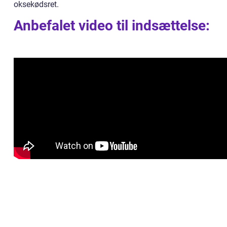
oksekødsret.
Anbefalet video til indsættelse: