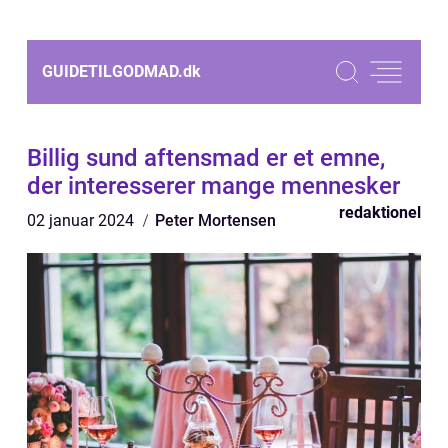
GUIDETILGODMAD.
dk
Billig sund aftensmad er et emne,
der interesserer mange mennesker
redaktionel
02 januar 2024
Peter Mortensen