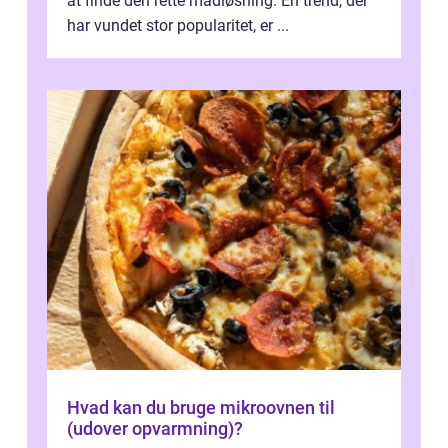
at finde den rette madløsning. En trend, der
har vundet stor popularitet, er ...
Hvad kan du bruge mikroovnen til
(udover opvarmning)?