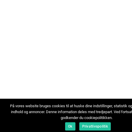
På vores website bruges cookies til at huske dine indstillinger, statistik o
indhold og annoncer. Denne information deles med tredjepart. Ved fortsa
godkender du cookiepolitikken.
Ok
Privatlivspolitik