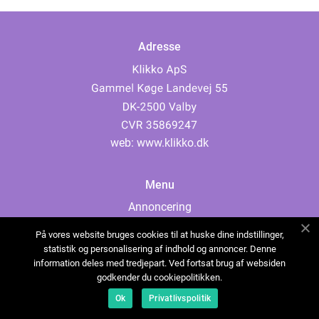
Adresse
web:
www.klikko.dk
Menu
Annoncering
Om os
På vores website bruges cookies til at huske dine indstillinger,
Cookies
statistik og personalisering af indhold og annoncer. Denne
information deles med tredjepart. Ved fortsat brug af websiden
Kontakt os
godkender du cookiepolitikken.
Sitemap
Ok
Privatlivspolitik