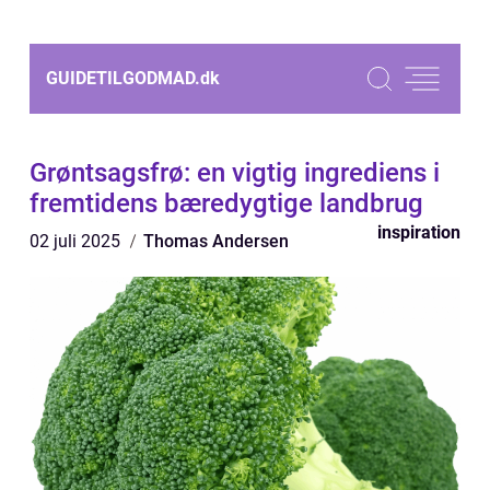
GUIDETILGODMAD.
dk
Grøntsagsfrø: en vigtig ingrediens i
fremtidens bæredygtige landbrug
inspiration
02 juli 2025
Thomas Andersen