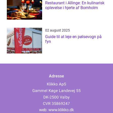
Restaurant i Allinge: En kulinarisk
oplevelse i hjerte af Bornholm
02 august 2025
Guide til at leje en pølsevogn på
fyn
Adresse
web:
www.klikko.dk