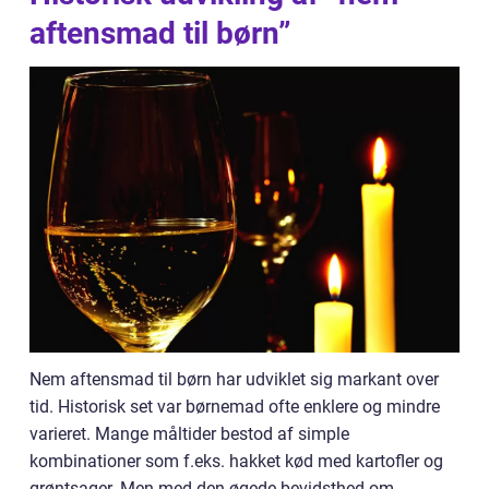
aftensmad til børn”
Nem aftensmad til børn har udviklet sig markant over
tid. Historisk set var børnemad ofte enklere og mindre
varieret. Mange måltider bestod af simple
kombinationer som f.eks. hakket kød med kartofler og
grøntsager. Men med den øgede bevidsthed om