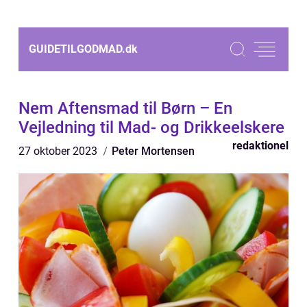
GUIDETILGODMAD.
dk
Nem Aftensmad til Børn – En
Vejledning til Mad- og Drikkeelskere
redaktionel
27 oktober 2023
Peter Mortensen